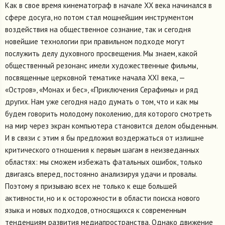
Как в свое время кинематограф в начале ХХ века начинался в
сфере досуга, но потом стал мощнейшим инструментом
воздействия на общественное сознание, так и сегодня
новейшие технологии при правильном подходе могут
послужить делу духовного просвещения. Мы знаем, какой
общественный резонанс имели художественные фильмы,
посвященные церковной тематике начала XXI века, —
«Остров», «Монах и бес», «Приключения Серафимы» и ряд
других. Нам уже сегодня надо думать о том, что и как мы
будем говорить молодому поколению, для которого смотреть
на мир через экран компьютера становится делом обыденным.
И в связи с этим я бы предложил воздержаться от излишне
критического отношения к первым шагам в неизведанных
областях: мы сможем избежать фатальных ошибок, только
двигаясь вперед, постоянно анализируя удачи и провалы.
Поэтому я призываю всех не только к еще большей
активности, но и к осторожности в области поиска нового
языка и новых подходов, относящихся к современным
тенденциям развития медиапространства. Однако движение