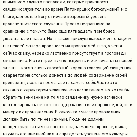
вниманием слушаю проповеди, которые произносят
священнослужители во время Патриарших богослужений, и с
благодарностью Богу отмечаю возросший уровень
проповеднического служения. Просто несравнимо по
сравнению с тем, что было еще пятнадцать, тем более
двадцать лет назад. Но я также прислушиваюсь к интонациям
и к некоей манере произнесения проповедей, и то, о чем я
сейчас скажу, нередко явственно присутствует в проповеди
священника. И этот грех нужно исцелять и исключать из нашей
жизни — когда очень способный, хорошо говорящий священник
старается не столько донести до людей содержание своей
проповеди, сколько представить самого себя. Часто это
связано с характером человека, его воспитанием, но хотел бы
обратить внимание на то, что священнику нужно всячески
контролировать не только содержание своих проповедей, но и
манеру их произнесения. В каком-то смысле проповедник
должен быть почти невидимым. Люди не должны
концентрироваться на внешности, на манере проповедника,
изучать его внешний вид и определять уровень его культуры.