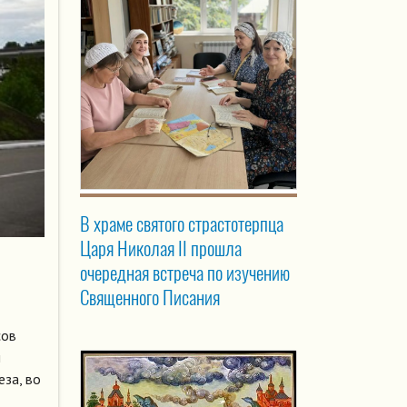
В храме святого страстотерпца
Царя Николая II прошла
очередная встреча по изучению
Священного Писания
сов
й
еза, во