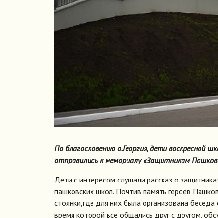
По благословению о.Георгия, дети воскресной ш
отправились к мемориалу «Защитникам Пашковс
Дети с интересом слушали рассказ о защитника
пашковских школ. Почтив память героев Пашков
стоянки,где для них была организована беседа 
время которой все общались друг с другом, об