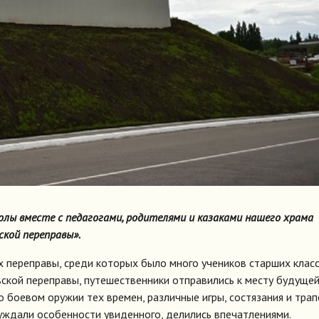
колы вместе с педагогами, родителями и казаками нашего храма
кой переправы».
х переправы, среди которых было много учеников старших клас
ской переправы, путешественники отправились к месту будуще
о боевом оружии тех времен, различные игры, состязания и трап
суждали особенности увиденного, делились впечатлениями.