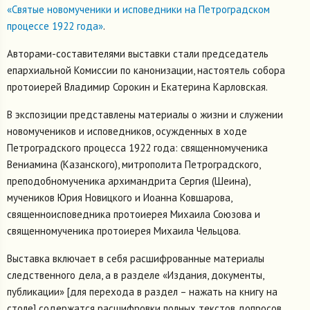
«Святые новомученики и исповедники на Петроградском
процессе 1922 года»
.
Авторами-составителями выставки стали председатель
епархиальной Комиссии по канонизации, настоятель собора
протоиерей Владимир Сорокин и Екатерина Карловская.
В экспозиции представлены материалы о жизни и служении
новомучеников и исповедников, осужденных в ходе
Петроградского процесса 1922 года: священномученика
Вениамина (Казанского), митрополита Петроградского,
преподобномученика архимандрита Сергия (Шеина),
мучеников Юрия Новицкого и Иоанна Ковшарова,
священноисповедника протоиерея Михаила Союзова и
священномученика протоиерея Михаила Чельцова.
Выставка включает в себя расшифрованные материалы
следственного дела, а в разделе «Издания, документы,
публикации» [для перехода в раздел – нажать на книгу на
столе] содержатся расшифровки полных текстов допросов