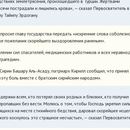
дствиях землетрясения, произошедшего в Турции. Жертвами
сячи пострадали и лишились крова», — сказал Первосвятитель в
у Тайипу Эрдогану.
просил главу государства передать «искренние слова соболезн
кже пожелания скорейшего выздоровления раненым».
плении сил спасателей, медицинских работников и всех неравн
трагедии».
Сирии Башару Аль-Асаду, патриарх Кирилл сообщил, что принял
эту боль вместе с братским сирийским народом».
держки всем, кто потерял своих родных и близких, кто получил
 пропавших без вести. Молюсь о том, чтобы Господь укрепил сил
ящихся на месте стихийного бедствия, даровал скорейшее исце
ого коснулось это страшное несчастье», — сказал Первосвятите