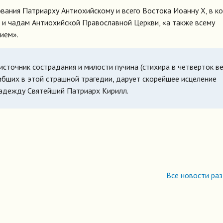
вания Патриарху Антиохийскому и всего Востока Иоанну X, в к
 и чадам Антиохийской Православной Церкви, «а также всему
ием».
источник сострадания и милости пучина (стихира в четверток в
гибших в этой страшной трагедии, дарует скорейшее исцеление
надежду Святейший Патриарх Кирилл.
Все новости ра