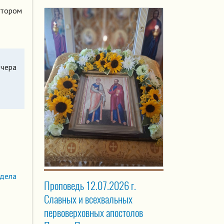
отором
ечера
здела
Проповедь 12.07.2026 г.
Славных и всехвальных
первоверховных апостолов