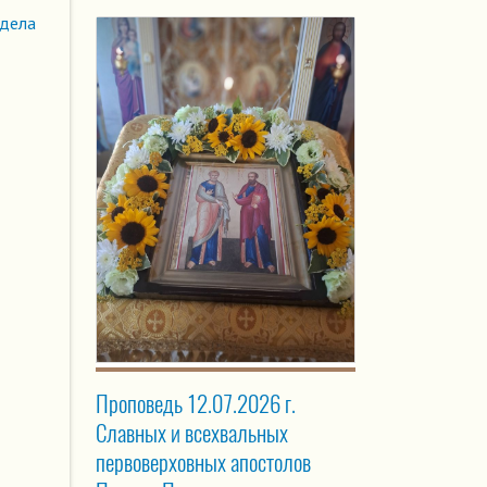
здела
Проповедь 12.07.2026 г.
Славных и всехвальных
первоверховных апостолов