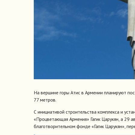
На вершине горы Атис в Армении планируют по
77 метров.
С инициативой строительства комплекса и устан
«Процветающая Армения» Гагик Царукян, а 29 а
благотворительном фонде «Гагик Царукян», пе