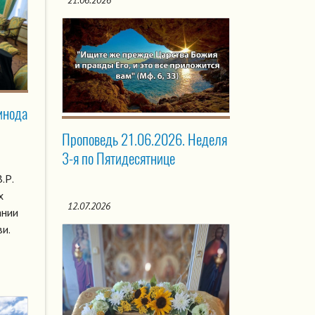
21.06.2026
инода
Проповедь 21.06.2026. Неделя
3-я по Пятидесятнице
.Р.
х
12.07.2026
ании
и.