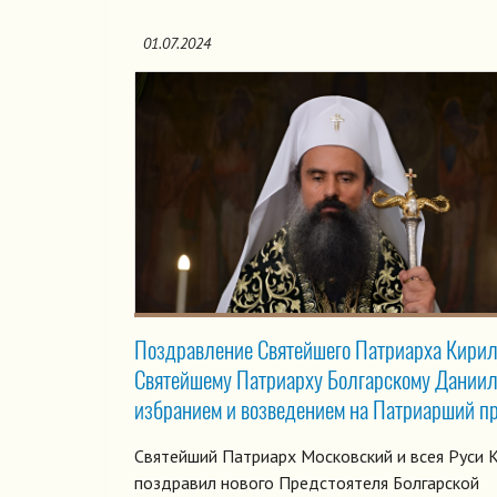
01.07.2024
Поздравление Святейшего Патриарха Кири
Святейшему Патриарху Болгарскому Даниил
избранием и возведением на Патриарший п
Святейший Патриарх Московский и всея Руси 
поздравил нового Предстоятеля Болгарской