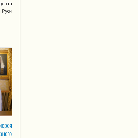
идента
я Руси
иерея
рного