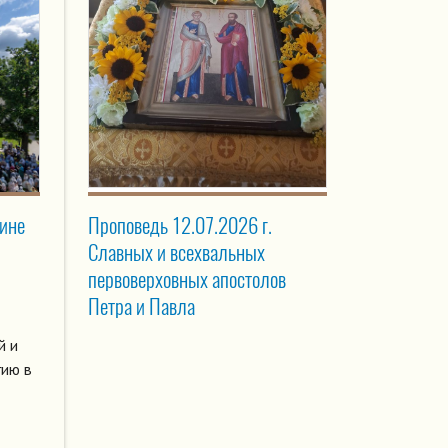
вине
Проповедь 12.07.2026 г.
Славных и всехвальных
первоверховных апостолов
Петра и Павла
й и
гию в