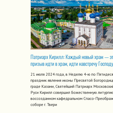
Патриарх Кирилл: Каждый новый храм — э
призыв идти в храм, идти навстречу Господ
21 июля 2024 года, в Неделю 4-ю по Пятидеся
праздник явления иконы Пресвятой Богородиц
граде Казани, Святейший Патриарх Московский
Руси Кирилл совершил Божественную литургию
воссозданном кафедральном Спасо-Преобра
соборе г. Твери