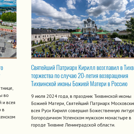
то
Святейший Патриарх Кирилл возглавил в Тих
у
торжества по случаю 20-летия возвращения
Тихвинской иконы Божией Матери в Россию
тнице,
ы во
9 июля 2024 года, в праздник Тихвинской иконы
 и всея
Божией Матери, Святейший Патриарх Московски
 в
всея Руси Кирилл совершил Божественную литур
женском
Богородичном Успенском мужском монастыре в
городе Тихвине Ленинградской области.