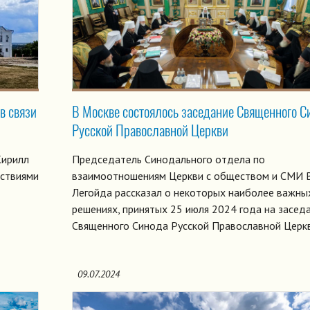
в связи
В Москве состоялось заседание Священного С
Русской Православной Церкви
Кирилл
Председатель Синодального отдела по
йствиями
взаимоотношениям Церкви с обществом и СМИ В
Легойда рассказал о некоторых наиболее важны
решениях, принятых 25 июля 2024 года на засед
Священного Синода Русской Православной Церкв
09.07.2024