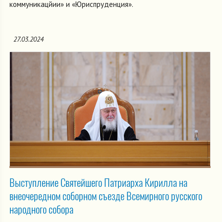
коммуникацйии» и «Юриспруденция».
27.03.2024
Выступление Святейшего Патриарха Кирилла на
внеочередном соборном съезде Всемирного русского
народного собора