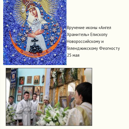
Вручение иконы «Ангел
Хранитель» Епископу
Новороссийскому и
Геленджикскому Феогносту
25 мая