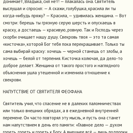
донимает, Владыка, сил нет! — плакалась она. Святитель
выслушал и спросил: — А скажи, голубушка, красила ли ты
когда-нибудь пряжу? — Красила, — удивилась женщина. — Вот
смотри: берешь ты грязную серую шерсть и опускаешь в
краску, а достаешь — красивую, ровную. Так и Господь через
скорби очищает нашу душу. Свекровь твоя — это та самая
«кисточка», которой Бог тебя пока перекрашивает. Только ты
сама выбирай краску: хочешь — черной станешь от злобы, а
хочешь — белой от терпения. Кисточка колючая, да дело-то
доброе делает. Женщина от такого простого и наглядного
объяснения ушла утешенной и изменила отношение к
свекрови.
НАПУТСТВИЕ ОТ СВЯТИТЕЛЯ ФЕОФАНА
Святитель учил, что спасение не в далеких паломничествах
или только внешних обрядах, а в ежедневной внутренней
перемене. Он часто повторял эту мысль, и пусть она станет
нам напутствием в день его памяти: «Главное дело — духом
гореть, гореть и гореть к Богу. А внешнее всё — лишь подпорки.