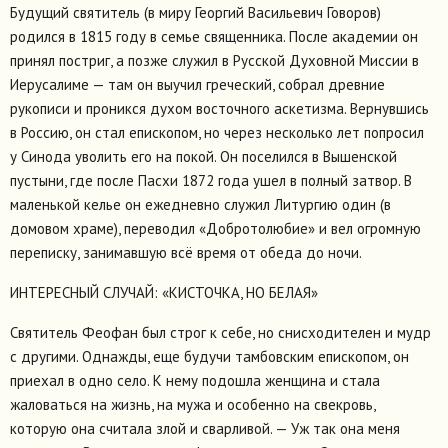
Будущий святитель (в миру Георгий Васильевич Говоров)
родился в 1815 году в семье священника. После академии он
принял постриг, а позже служил в Русской Духовной Миссии в
Иерусалиме — там он выучил греческий, собрал древние
рукописи и проникся духом восточного аскетизма. Вернувшись
в Россию, он стал епископом, но через несколько лет попросил
у Синода уволить его на покой. Он поселился в Вышенской
пустыни, где после Пасхи 1872 года ушел в полный затвор. В
маленькой келье он ежедневно служил Литургию один (в
домовом храме), переводил «Добротолюбие» и вел огромную
переписку, занимавшую всё время от обеда до ночи.
ИНТЕРЕСНЫЙ СЛУЧАЙ: «КИСТОЧКА, НО БЕЛАЯ»
Святитель Феофан был строг к себе, но снисходителен и мудр
с другими. Однажды, еще будучи тамбовским епископом, он
приехал в одно село. К нему подошла женщина и стала
жаловаться на жизнь, на мужа и особенно на свекровь,
которую она считала злой и сварливой. — Уж так она меня