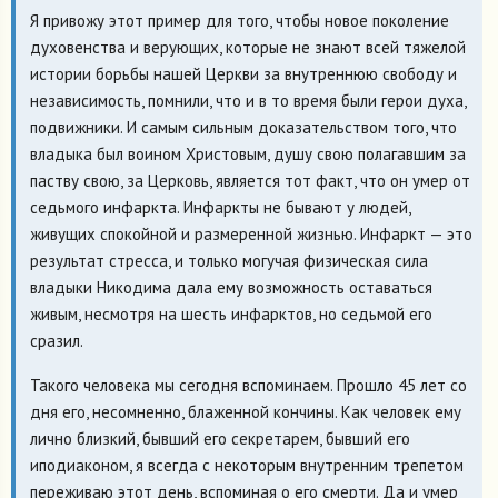
Я привожу этот пример для того, чтобы новое поколение
духовенства и верующих, которые не знают всей тяжелой
истории борьбы нашей Церкви за внутреннюю свободу и
независимость, помнили, что и в то время были герои духа,
подвижники. И самым сильным доказательством того, что
владыка был воином Христовым, душу свою полагавшим за
паству свою, за Церковь, является тот факт, что он умер от
седьмого инфаркта. Инфаркты не бывают у людей,
живущих спокойной и размеренной жизнью. Инфаркт — это
результат стресса, и только могучая физическая сила
владыки Никодима дала ему возможность оставаться
живым, несмотря на шесть инфарктов, но седьмой его
сразил.
Такого человека мы сегодня вспоминаем. Прошло 45 лет со
дня его, несомненно, блаженной кончины. Как человек ему
лично близкий, бывший его секретарем, бывший его
иподиаконом, я всегда с некоторым внутренним трепетом
переживаю этот день, вспоминая о его смерти. Да и умер