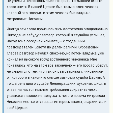
не умели и неспособны были говорить тогдашней власти
слово «нет». В нашей Церкви был только один человек,
который это говорил, и этим человек был владыка
митрополит Никодим.
Иногда эти слова произносились достаточно эмоционально.
Никогда не забуду разговор, который я случайно услышал,
находясь в соседней комнате, — с тогдашним
председателем Совета по делам религий Куроедовым.
Сперва разговор начался спокойно, но потом владыка уже
кричал на высокого государственного чиновника. Мне
показалось, что на этом все закончено — его просто уберут,
не смирятся с тем, что так он разговаривал с чиновником,
от которого в каком-то смысле зависела судьба Церкви. А
тогда речь шла о судьбе Ленинградских духовных школ: в
ответ на настоятельные требования сократить число
учащихся в школе, не допускать нового приема митрополит
Никодим жестко отстаивал интересы школы, епархии, да и
всей Церкви.