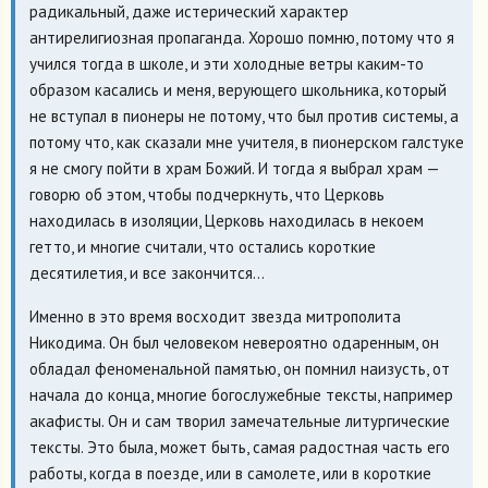
радикальный, даже истерический характер
антирелигиозная пропаганда. Хорошо помню, потому что я
учился тогда в школе, и эти холодные ветры каким-то
образом касались и меня, верующего школьника, который
не вступал в пионеры не потому, что был против системы, а
потому что, как сказали мне учителя, в пионерском галстуке
я не смогу пойти в храм Божий. И тогда я выбрал храм —
говорю об этом, чтобы подчеркнуть, что Церковь
находилась в изоляции, Церковь находилась в некоем
гетто, и многие считали, что остались короткие
десятилетия, и все закончится…
Именно в это время восходит звезда митрополита
Никодима. Он был человеком невероятно одаренным, он
обладал феноменальной памятью, он помнил наизусть, от
начала до конца, многие богослужебные тексты, например
акафисты. Он и сам творил замечательные литургические
тексты. Это была, может быть, самая радостная часть его
работы, когда в поезде, или в самолете, или в короткие