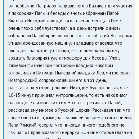
он необычно. Патриарх направил его в Ватикан для участия
в похоронах Папы и беседы с вновь избранным Папой.
Владыка Никодим находился в течение месяца в Риме,
очень плохо себя чувствовал, а в день встречи с вновь
избранным Папой произошло несколько событий. Во-первых,
угнали арендованную машину, и владыка опасался, что
опоздает на встречу с Папой, — это помешало бы ему
создать благоприятную атмосферу для беседы. Уже в
тяжелом физическом состоянии владыка Никодим
отправился в Ватикан. Нынешний владыка Лев, митрополит
Новгородский, сопровождавший его в тот день,
рассказывал, что митрополит Никодим буквально каждые
10-15 минут принимал нитроглицерин, то есть находился
на пределе физических сил. Но он встретился с Папой,
рассказал ему многое о Русской Церкви. Рассказал так, что
после смерти владыки, наступившей во время этого приема,
Папа Римский говорил, что никогда ничего подобного не
слышал от православного иерарха. «Он мне открыл глаза на