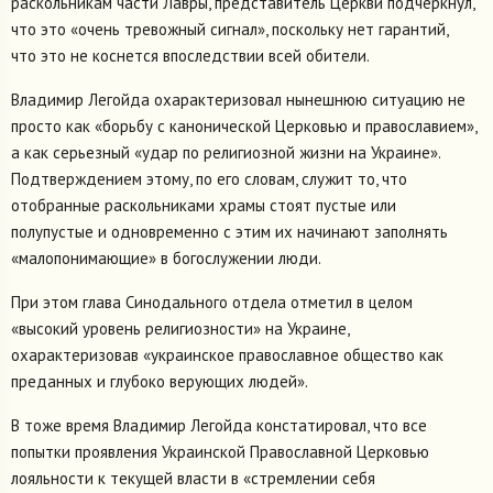
раскольникам части Лавры, представитель Церкви подчеркнул,
что это «очень тревожный сигнал», поскольку нет гарантий,
что это не коснется впоследствии всей обители.
Владимир Легойда охарактеризовал нынешнюю ситуацию не
просто как «борьбу с канонической Церковью и православием»,
а как серьезный «удар по религиозной жизни на Украине».
Подтверждением этому, по его словам, служит то, что
отобранные раскольниками храмы стоят пустые или
полупустые и одновременно с этим их начинают заполнять
«малопонимающие» в богослужении люди.
При этом глава Синодального отдела отметил в целом
«высокий уровень религиозности» на Украине,
охарактеризовав «украинское православное общество как
преданных и глубоко верующих людей».
В тоже время Владимир Легойда констатировал, что все
попытки проявления Украинской Православной Церковью
лояльности к текущей власти в «стремлении себя