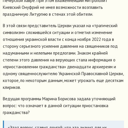
Печерской лавре. При этом Блаженнейший митрополит
Киевский Онуфрий не имел возможности возглавить
праздничную Литургию в стенах этой обители.
В этой связи представитель Церкви указал на «трагический
символизм» сложившейся ситуации и отметил изменение
отношения украинской власти с конца ноября 2022 года в
сторону серьезного усиления давления на священников под
надуманными и нелепыми предлогами. Знаком крайней
степени этого давления на верующих стала информация о
«приостановлении гражданства» двенадцати архиереям и
одному священнослужителю Украинской Православной Церкви,
которое, по некоторым данным, может угрожать еще десяткам
клириков.
Ведущая программы Марина Борисова задала уточняющий
вопрос: что означает в данной ситуации приостановка
гражданства?
«Этот вопрос, ставит другой: что это значит для их