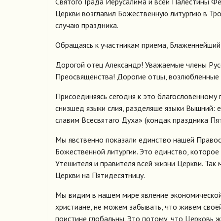
Святого Града Иерусалима и всей Палестины Ф
Церкви возглавил Божественную литургию в Тр
случаю праздника.
Обращаясь к участникам приема, Блаженнейший
Дорогой отец Александр! Уважаемые члены Ру
Преосвященства! Дорогие отцы, возлюбленные 
Присоединяясь сегодня к это благословенному 
снизшед языки слия, разделяше языки Вышний: е
славим Всесвятаго Духа» (кондак праздника Пя
Мы явственно показали единство нашей Правос
Божественной литургии. Это единство, которое
Утешителя и правителя всей жизни Церкви. Так
Церкви на Пятидесятницу.
Мы видим в нашем мире явление экономической,
христиане, не можем забывать, что живем свое
поистине глобальны. Это потому, что Церковь 