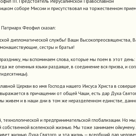
еофил III. Предстоятель Иерусалимской Православной
оицком соборе Миссии и присутствовал на торжественном прие
 Патриарх Феофил сказал:
сской дипломатической службы! Ваши Высокопреосвященства, 
монашествующие, сестры и братья!
празднику, мы вспоминаем слова, которые мы поем в этот день:
гда же огненныя языки раздаяше, в соединение вся призва, и со
тидесятницы).
лавной Церкви во имя Господа нашего Иисуса Христа в соверше
 выражается в причащении от общей Чаши, есть дар Духа Святог
 мы живем и в наши дни в том же неразделенном единстве, данн
 технологической и предпринимательской глобализации. Но мы
й собственной вселенской жизнью. Мы тоже занимаем ойкумену
живет жизнью Духа Святого, и эта жизнь — всеобщий дар челове