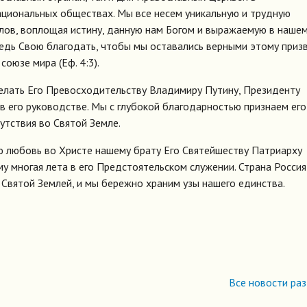
ациональных обществах. Мы все несем уникальную и трудную
лов, воплощая истину, данную нам Богом и выражаемую в наше
редь Свою благодать, чтобы мы оставались верными этому приз
оюзе мира (Еф. 4:3).
елать Его Превосходительству Владимиру Путину, Президенту
 в его руководстве. Мы с глубокой благодарностью признаем его
утствия во Святой Земле.
ю любовь во Христе нашему брату Его Святейшеству Патриарху
у многая лета в его Предстоятельском служении. Страна Россия
 Святой Землей, и мы бережно храним узы нашего единства.
Все новости ра