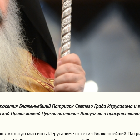
 посетил Блаженнейший Патриарх Святого Града Иерусалима и в
ской Православной Церкви возглавил Литургию и присутствовал
скую духовную миссию в Иерусалиме посетил Блаженнейший Патр