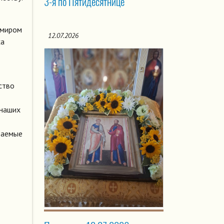
3-я по Пятидесятнице
м миром
12.07.2026
ха
ство
 наших
ываемые