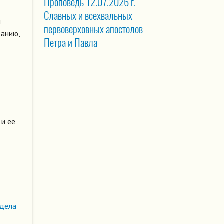
Проповедь 12.07.2026 г.
Славных и всехвальных
м
первоверховных апостолов
ванию,
Петра и Павла
 и ее
здела