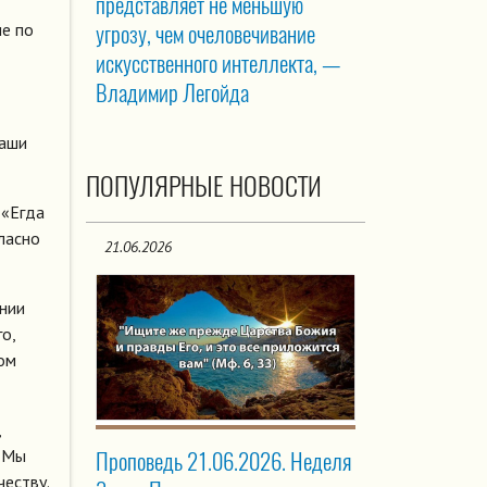
представляет не меньшую
ме по
угрозу, чем очеловечивание
искусственного интеллекта, —
Владимир Легойда
Ваши
ПОПУЛЯРНЫЕ НОВОСТИ
 «Егда
гласно
21.06.2026
нии
о,
ом
,
. Мы
Проповедь 21.06.2026. Неделя
честву.