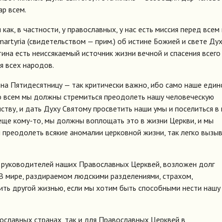
ар всем.
 как, в частности, у православных, у нас есть миссия перед все
martyria (свидетельством — прим.) об истине Божией и свете Ду
тина есть неиссякаемый источник жизни вечной и спасения всего
я всех народов.
на Пятидесятницу — так критически важно, ибо само наше един
Во всем мы должны стремиться преодолеть нашу человеческую
ству, и дать Духу Святому просветить наши умы и поселиться в
еще кому-то, мы должны воплощать это в жизни Церкви, и мы
бы преодолеть всякие аномалии церковной жизни, так легко выз
к руководителей наших Православных Церквей, возложен долг
В мире, раздираемом людскими разделениями, страхом,
ить другой жизнью, если мы хотим быть способными нести нашу
ославных странах, так и для Православных Церквей в