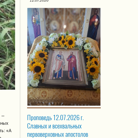
12.07.2026
 —
Проповедь 12.07.2026 г.
нных
Славных и всехвальных
ь: «А
первоверховных апостолов
а