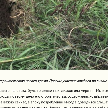
троительство нового храма. Просим участие каждого по силам.
щего человека, будь то священник, диакон или мирянин. Мы все
ихода, поэтому дело его строительства, содержания, хозяйстве
е важно сейчас, в эпоху потребления. Иногда доводится слышат
шение приводит к тому, что Церковь существует сама по себе, 